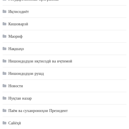
Иқтисодиёт
Кишоварзӣ
Маориф
Нақшаҳо
Нишондодҳои иқтисодӣ ва иҷтимоӣ
Нишондодҳои рушд
Новости
Нуқтаи назар
Паём ва суханрониҳои Президент
Сайёҳӣ