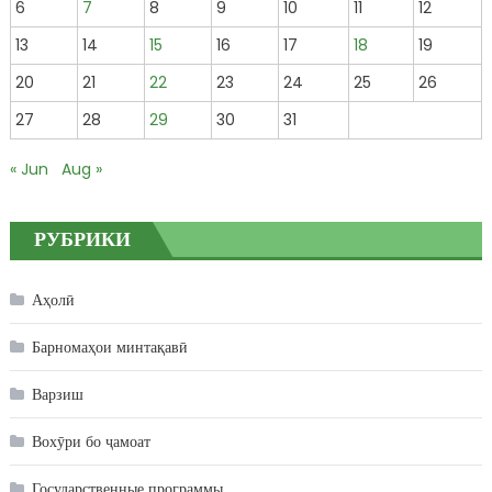
6
7
8
9
10
11
12
13
14
15
16
17
18
19
20
21
22
23
24
25
26
27
28
29
30
31
« Jun
Aug »
РУБРИКИ
Аҳолӣ
Барномаҳои минтақавӣ
Варзиш
Вохӯри бо ҷамоат
Государственные программы