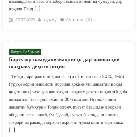
намояндагони васоити ахбори оммаи вилоят ва ҷумҳурӣ, дар
ноҳияи Панҷ […]
Posted on
Author
22.07.2020
n.panj
Comment(0)
Вохӯри Бо Ҷамоат
Баргузор намудани маҷлисҳо дар ҷамоатҳои
шаҳраку деҳоти ноҳия
Тибқи амри раиси ноҳияи Панҷ аз 7 июли соли 2020, №66
Гуруҳи кории мақомоти иҷроияи ҳокимияти давлатии ноҳия
ҷиҳати вохӯриҳо дар ҷамоатҳои шаҳраку деҳоти ноҳия «Оид ба
омодагиҳо ба таҷлили ҷашни 30-солагаии Истиқлолияти
давлатии Ҷумҳурии Тоҷикистон», вусъат бахшидани корҳои
ободонию созандагӣ, бунёдкорӣ, суръат бахшидани кишти
такрорӣ ва раванди корҳои саҳроӣ аз ҷумла кишти картошка,
[…]