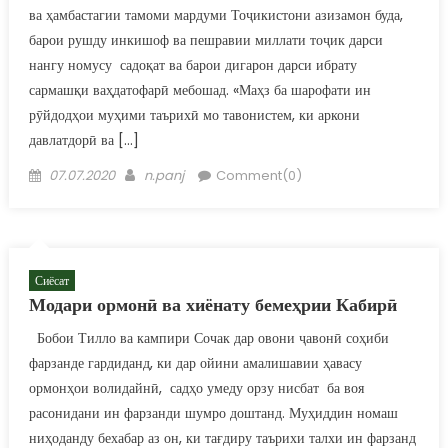
ва ҳамбастагии тамоми мардуми Тоҷикистони азизамон буда,
барои рушду инкишоф ва пешравии миллати тоҷик дарси
нангу номусу садоқат ва барои дигарон дарси ибрату
сармашқи ваҳдатофарӣ мебошад. «Маҳз ба шарофати ин
рӯйдодҳои муҳими таърихӣ мо тавонистем, ки аркони
давлатдорӣ ва […]
Posted on
Author
07.07.2020
n.panj
Comment(0)
Сиёсат
Модари ормонӣ ва хиёнату бемеҳрии Кабирӣ
Бобои Тилло ва кампири Сочак дар овони ҷавонӣ соҳиби
фарзанде гардиданд, ки дар ойини амалишавии ҳавасу
ормонҳои волидайнӣ, садҳо умеду орзу нисбат ба воя
расонидани ин фарзанди шумро доштанд. Муҳиддин номаш
ниҳоданду бехабар аз он, ки тағдиру таърихи талхи ин фарзанд