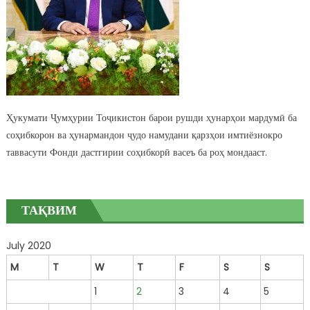
Ҳукумати Ҷумҳурии Тоҷикистон барои рушди ҳунарҳои мардумӣ ба
соҳибкорон ва ҳунармандон ҷудо намудани қарзҳои имтиёзнокро
таввасути Фонди дастгирии соҳибкорӣ васеъ ба роҳ мондааст.
ТАҚВИМ
July 2020
M
T
W
T
F
S
S
1
2
3
4
5