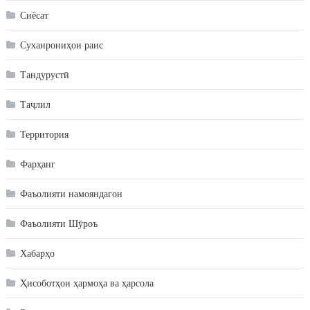
Сиёсат
Суханрониҳои раис
Тандурустӣ
Таҷлил
Территория
Фарҳанг
Фаъолияти намояндагон
Фаъолияти Шӯроъ
Хабарҳо
Ҳисоботҳои ҳармоҳа ва ҳарсола