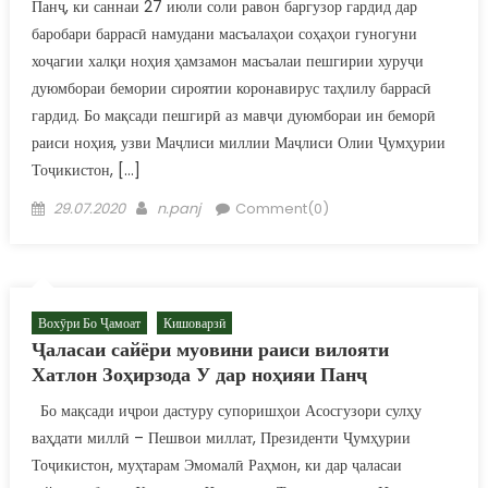
Панҷ, ки саннаи 27 июли соли равон баргузор гардид дар
баробари баррасӣ намудани масъалаҳои соҳаҳои гуногуни
хоҷагии халқи ноҳия ҳамзамон масъалаи пешгирии хуруҷи
дуюмбораи бемории сироятии коронавирус таҳлилу баррасӣ
гардид. Бо мақсади пешгирӣ аз мавҷи дуюмбораи ин беморӣ
раиси ноҳия, узви Маҷлиси миллии Маҷлиси Олии Ҷумҳурии
Тоҷикистон, […]
Posted on
Author
29.07.2020
n.panj
Comment(0)
Вохӯри Бо Ҷамоат
Кишоварзӣ
Ҷаласаи сайёри муовини раиси вилояти
Хатлон Зоҳирзода У дар ноҳияи Панҷ
Бо мақсади иҷрои дастуру супоришҳои Асосгузори сулҳу
ваҳдати миллӣ – Пешвои миллат, Президенти Ҷумҳурии
Тоҷикистон, муҳтарам Эмомалӣ Раҳмон, ки дар ҷаласаи