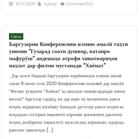
Posted on
Author
18.07.2020
n.panj
Comment(0)
Сиёсат
Баргузории Конференсияи илмию амалӣ таҳти
унвони “Гузарад соати душвор, ватанро
мафурӯш” андешаҳо атрофи хинаткориҳои
наҳзат дар филми мустанади “Хиёнат”
Дар асоси Нақшаи баргузории чорабиниҳои илмию амалӣ
санаи 9 июли соли 2020 Конференсияи ноҳиявӣ дар мавзӯи
“Филми ҳуҷҷатии “Хиёнат” ва амалҳои ошкоргардидаи хоини
миллат” баргузор гардид, ки дар кори он муовинони раиси
ноҳия, мудирони шуъбаву бахшҳои дастгоҳи раиси ноҳия ва
воҳидҳои сохтории мақомоти иҷроияи ҳокимияти давлатии
ноҳия, роҳбарони ташкилоту муассисаҳо, корхонаву идораҳо,
раисони ҷамоатҳои […]