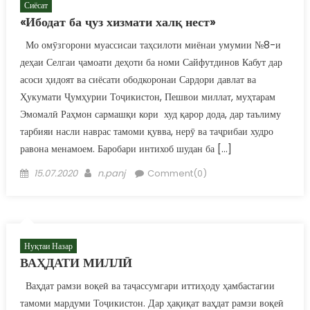
Сиёсат
«Ибодат ба ҷуз хизмати халқ нест»
Мо омӯзгорони муассисаи таҳсилоти миёнаи умумии №8-и
деҳаи Селгаи ҷамоати деҳоти ба номи Сайфутдинов Кабут дар
асоси ҳидоят ва сиёсати ободкоронаи Сардори давлат ва
Ҳукумати Ҷумҳурии Тоҷикистон, Пешвои миллат, муҳтарам
Эмомалӣ Раҳмон сармашқи кори худ қарор дода, дар таълиму
тарбияи насли наврас тамоми қувва, нерӯ ва таҷрибаи худро
равона менамоем. Баробари интихоб шудан ба […]
Posted on
Author
15.07.2020
n.panj
Comment(0)
Нуқтаи Назар
ВАҲДАТИ МИЛЛӢ
Ваҳдат рамзи воқеӣ ва таҷассумгари иттиҳоду ҳамбастагии
тамоми мардуми Тоҷикистон. Дар ҳақиқат ваҳдат рамзи воқеӣ