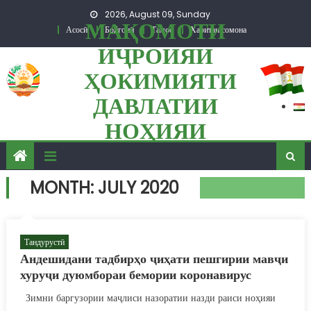
Skip to content
2026, August 09, Sunday
МАҚОМОТИ
Асосӣ
Бойгонӣ
Тамос
Харитаи сомона
ИҶРОИЯИ
ҲОКИМИЯТИ
ДАВЛАТИИ
НОҲИЯИ
ПАНҶ
MONTH: JULY 2020
Тандурустӣ
Андешидани тадбирҳо ҷиҳати пешгирии мавҷи
хуруҷи дуюмбораи бемории коронавирус
Зимни баргузории маҷлиси назоратии назди раиси ноҳияи