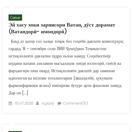
Сиёсат
Эй хасу хоки зарнисори Ватан, дӯст дорамат
(Ватандорӣ- имондорӣ)
Баъд аз ҳазор сол халқи тоҷик боз соҳиби давлати комилҳуқуқ
гардид. 9 – сентябри соли 1991 Ҷумҳӯрии Тоҷикистон
истиқлолияти давлатии худро эълон намуд. Соҳибихтиёр
шудани ватани азизамон масъалаҳои зиёди ихтисорӣ, сиёсӣ ва
фарҳангиро пеш овард. Истиқлолияти давлатӣ дар заминаи
идеология ва низоми тоталинтарии (яккаҳизбӣ, ҳукумати
фармонфармоии ягона) империяи бузург арзи фаъолият намуд.
Дар он […]
Posted on
Author
15.07.2020
n.panj
Comment(0)