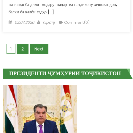
на танҳо ба дили модару падар ва наздикону хешовандон,
балки ба қалби садҳо […]
Posted on
Author
02.07.2020
n.panj
Comment(0)
Posts navigation
1
2
Next
ПРЕЗИДЕНТИ ҶУМҲУРИИ ТОҶИКИСТОН