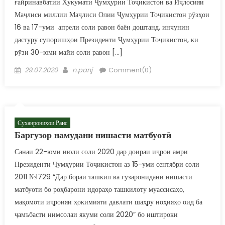
ғайринавбатии Ҳукумати Ҷумҳурии Тоҷикистон ва Иҷлосияи
Маҷлиси миллии Маҷлиси Олии Ҷумҳурии Тоҷикистон рӯзҳои
16 ва 17-уми апрели соли равон баён доштанд, инчунин
дастуру супоришҳои Президенти Ҷумҳурии Тоҷикистон, ки
рӯзи 30-юми майи соли равон […]
Posted on
Author
29.07.2020
n.panj
Comment(0)
Суханрониҳои Раис
Баргузор намудани нишасти матбуотӣ
Санаи 22-юми июли соли 2020 дар доираи иҷрои амри
Президенти Ҷумҳурии Тоҷикистон аз 15-уми сентябри соли
2011 №1729 “Дар бораи ташкил ва гузаронидани нишасти
матбуоти бо роҳбарони идораҳо ташкилоту муассисаҳо,
мақомоти иҷроияи ҳокимияти давлати шаҳру ноҳияҳо оид ба
ҷамъбасти нимсолаи якуми соли 2020” бо иштироки