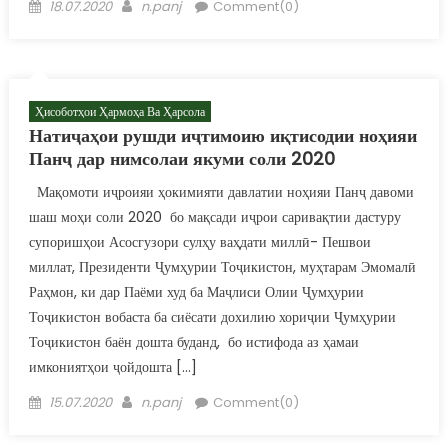
Posted on
Author
18.07.2020
n.panj
Comment(0)
Ҳисоботҳои Ҳармоҳа Ва Ҳарсола
Натиҷаҳои рушди иҷтимоию иқтисодии ноҳияи
Панҷ дар нимсолаи якуми соли 2020
Мақомоти иҷроияи ҳокимияти давлатии ноҳияи Панҷ давоми
шаш моҳи соли 2020 бо мақсади иҷрои саривақтии дастуру
супоришҳои Асосгузори сулҳу ваҳдати миллӣ- Пешвои
миллат, Президенти Ҷумҳурии Тоҷикистон, муҳтарам Эмомалӣ
Раҳмон, ки дар Паёми худ ба Маҷлиси Олии Ҷумҳурии
Тоҷикистон вобаста ба сиёсати дохилию хориҷии Ҷумҳурии
Тоҷикистон баён дошта буданд, бо истифода аз ҳамаи
имкониятҳои ҷойдошта […]
Posted on
Author
15.07.2020
n.panj
Comment(0)