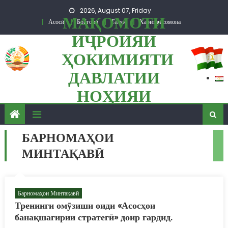
Skip to content
2026, August 07, Friday
МАҚОМОТИ
Асосӣ
Бойгонӣ
Тамос
Харитаи сомона
ИҶРОИЯИ
ҲОКИМИЯТИ
ДАВЛАТИИ
НОҲИЯИ
ПАНҶ
БАРНОМАҲОИ
МИНТАҚАВӢ
Барномаҳои Минтақавӣ
Тренинги омӯзиши оиди «Асосҳои
банақшагирии стратегӣ» доир гардид.