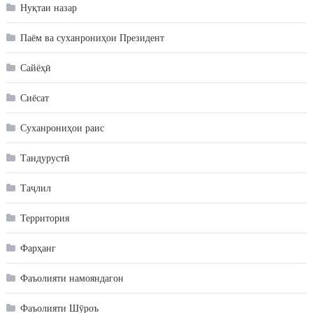
Нуқтаи назар
Паём ва суханрониҳои Президент
Сайёҳӣ
Сиёсат
Суханрониҳои раис
Тандурустӣ
Таҷлил
Территория
Фарҳанг
Фаъолияти намояндагон
Фаъолияти Шӯроъ