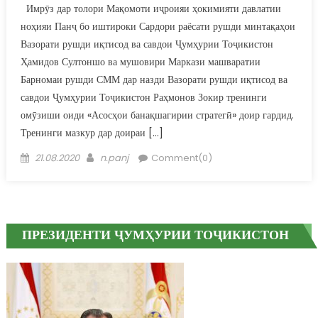
Имрӯз дар толори Мақомоти иҷроияи ҳокимияти давлатии
ноҳияи Панҷ бо иштироки Сардори раёсати рушди минтақаҳои
Вазорати рушди иқтисод ва савдои Ҷумҳурии Тоҷикистон
Ҳамидов Султоншо ва мушовири Маркази машваратии
Барномаи рушди СММ дар назди Вазорати рушди иқтисод ва
савдои Ҷумҳурии Тоҷикистон Раҳмонов Зокир тренинги
омӯзиши оиди «Асосҳои банақшагирии стратегӣ» доир гардид.
Тренинги мазкур дар доираи […]
Posted on
Author
21.08.2020
n.panj
Comment(0)
ПРЕЗИДЕНТИ ҶУМҲУРИИ ТОҶИКИСТОН