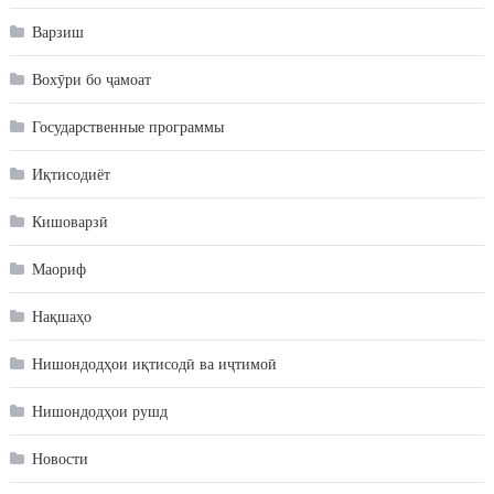
Варзиш
Вохӯри бо ҷамоат
Государственные программы
Иқтисодиёт
Кишоварзӣ
Маориф
Нақшаҳо
Нишондодҳои иқтисодӣ ва иҷтимоӣ
Нишондодҳои рушд
Новости