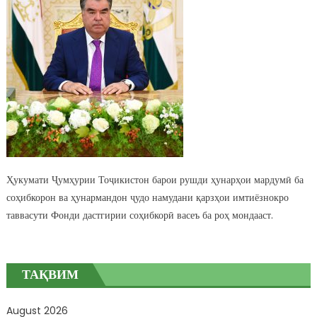
Ҳукумати Ҷумҳурии Тоҷикистон барои рушди ҳунарҳои мардумӣ ба
соҳибкорон ва ҳунармандон ҷудо намудани қарзҳои имтиёзнокро
таввасути Фонди дастгирии соҳибкорӣ васеъ ба роҳ мондааст.
ТАҚВИМ
August 2026