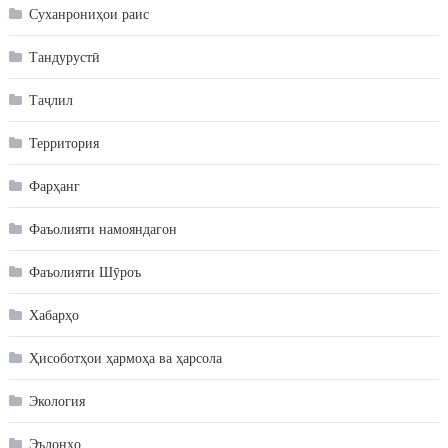
Суханрониҳои раис
Тандурустӣ
Таҷлил
Территория
Фарҳанг
Фаъолияти намояндагон
Фаъолияти Шӯроъ
Хабарҳо
Ҳисоботҳои ҳармоҳа ва ҳарсола
Экология
Эълонҳо