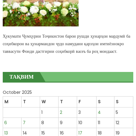
Ҳукумати Ҷумҳурии Тоҷикистон барои рушди ҳунарҳои мардумӣ ба
соҳибкорон ва ҳунармандон ҷудо намудани қарзҳои имтиёзнокро
таввасути Фонди дастгирии соҳибкорӣ васеъ ба роҳ мондааст.
ТАҚВИМ
October 2025
M
T
W
T
F
S
S
1
2
3
4
5
6
7
8
9
10
11
12
13
14
15
16
17
18
19