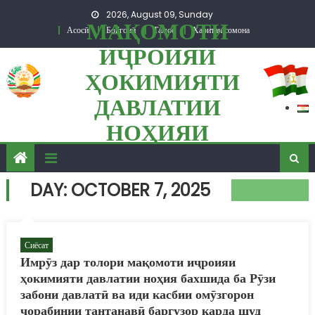
Skip to content
2026, August 09, Sunday
МАҚОМОТИ
Асосӣ
Бойгонӣ
Тамос
Харитаи сомона
ИҶРОИЯИ
ҲОКИМИЯТИ
ДАВЛАТИИ
НОҲИЯИ
ПАНҶ
DAY: OCTOBER 7, 2025
Сиёсат
Имрӯз дар толори мақомоти иҷроияи
ҳокимияти давлатии ноҳия бахшида ба Рӯзи
забони давлатӣ ва иди касбии омӯзгорон
чорабинии тантанавӣ баргузор карда шуд