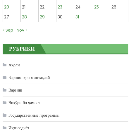
20
21
22
23
24
25
26
27
28
29
30
31
« Sep
Nov »
РУБРИКИ
Аҳолӣ
Барномаҳои минтақавӣ
Варзиш
Вохӯри бо ҷамоат
Государственные программы
Иқтисодиёт