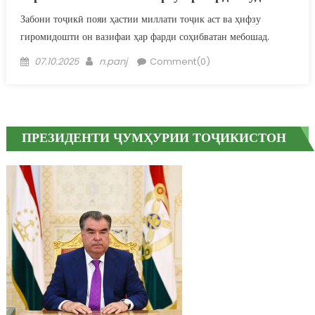
Забони тоҷикӣ пояи ҳастии миллати тоҷик аст ва ҳифзу
гиромидошти он вазифаи ҳар фарди соҳибватан мебошад.
Posted on
Author
07.10.2025
n.panj
Comment(0)
ПРЕЗИДЕНТИ ҶУМҲУРИИ ТОҶИКИСТОН