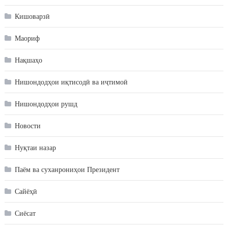
Кишоварзӣ
Маориф
Нақшаҳо
Нишондодҳои иқтисодӣ ва иҷтимоӣ
Нишондодҳои рушд
Новости
Нуқтаи назар
Паём ва суханрониҳои Президент
Сайёҳӣ
Сиёсат