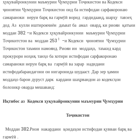
ҳуқувайронкунии маъмурии Ҷумҳурии Тоҷикистон ва Кодекси
ҷиноятии Ҷумҳурии Тоҷикистон оид ба истифодаи сарфакоронаю
самараноки неруи барқ ва гармӯӣ ворид гардидаанд, шарҳу тавзеҳ
дод. Аз кулли иштирокчиён даъват ба амал овард, ки риояи қатъии
моддаи 382 –и Кодекси ҳуқувайронкунии маъмурии Ҷумҳурии
1
Тоҷикитстон ва моддаи 253
-и Кодекси ҷиноятии Ҷумҳурии
Тоҷикистон таъмин намоянд. Риояи ин моддаҳо, таъкид кард
прокурори ноҳия, танҳо ба хотири истифодаи сарфакоронаю
самараноки неруи барқ ва гармӯӣ ва зарар надидани
истифодабарандагони он нигаронида шудааст. Дар зер ҳамин
моддаҳо барои дуруст дарк кардани шаҳрвандон аз кодексҳои
болозикр оварда мешаванд:
Иқтибос аз Кодекси ҳуқувайронкунии маъмурии Ҷумҳурии
Тоҷикистон
Моддаи 382.Риоя накардани қоидаҳои истифодаи қувваи барқ ва
гармӯӣ .