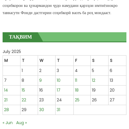
соҳибкорон ва ҳунармандон ҷудо намудани қарзҳои имтиёзнокро
таввасути Фонди дастгирии соҳибкорӣ васеъ ба роҳ мондааст.
ТАҚВИМ
July 2025
M
T
W
T
F
S
S
1
2
3
4
5
6
7
8
9
10
11
12
13
14
15
16
17
18
19
20
21
22
23
24
25
26
27
28
29
30
31
« Jun
Aug »