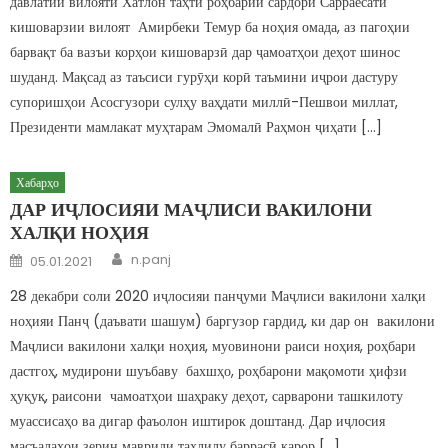
давлатии вилояти Хатлон таҳти роҳбарии сардори Сарраёсати
кишоварзии вилоят Амирбеки Темур ба ноҳия омада, аз пагоҳии
барвақт ба вазъи корҳои кишоварзӣ дар ҷамоатҳои деҳот шинос
шуданд. Мақсад аз таъсиси гурӯҳи корӣ таъмини иҷрои дастуру
супоришҳои Асосгузори сулҳу ваҳдати миллӣ-Пешвои миллат,
Президенти мамлакат муҳтарам Эмомалӣ Раҳмон ҷиҳати […]
Хабарҳо
ДАР ИҶЛОСИЯИ МАҶЛИСИ ВАКИЛОНИ
ХАЛҚИ НОҲИЯ
Author
Posted on
n.panj
05.01.2021
28 декабри соли 2020 иҷлосияи панҷуми Маҷлиси вакилони халқи
ноҳияи Панҷ (даъвати шашум) баргузор гардид, ки дар он вакилони
Маҷлиси вакилони халқи ноҳия, муовинони раиси ноҳия, роҳбари
дастгоҳ, мудирони шуъбаву бахшҳо, роҳбарони мақомоти ҳифзи
ҳуқуқ, раисони чамоатҳои шаҳраку деҳот, сарварони ташкилоту
муассисаҳо ва дигар фаъолон иштирок доштанд. Дар иҷлосия
масъалаҳои зерин мавриди таҳлилу баррасӣ қарор […]