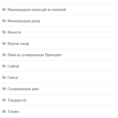
Нишондодҳои иқтисодӣ ва иҷтимоӣ
Нишондодҳои рушд
Новости
Нуқтаи назар
Паём ва суханрониҳои Президент
Сайёҳӣ
Сиёсат
Суханрониҳои раис
Тандурустӣ
Таҷлил