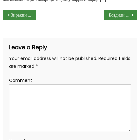
Post navigation
Зиракии сиёсиро аз даст надиҳем!
Боздиди раиси ноҳия аз ҷамоатҳои деҳот
Leave a Reply
Your email address will not be published.
Required fields
are marked
*
Comment