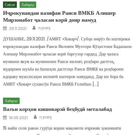
Сиёсат
Хабарҳо
Иҷрокунандаи вазифаи Раиси ВМКБ Алишер
Мирзонабот ҷаласаи корӣ доир намуд
Author
Posted on
n.panj
29.11.2021
ДУШАНБЕ, 29.11.2021. /АМИТ «Ховар»/. Субҳи имрӯз бо иштироки
иҷрокунандаи вазифаи Раиси Вилояти Мухтори Кӯҳистони Бадахшон
Алишер Мирзонабот ҷаласаи корӣ баргузор гардид. Дар ҷаласа
муовини якум ва муовинони Раиси вилоят, роҳбари дастгоҳ,
мудирони шуъба ва бахшҳои дастгоҳи Раиси ВМКБ ва роҳбарони
идораву муассисаҳои вилоятӣ иштирок намуданд. Дар ин бора ба
АМИТ «Ховар» сухангӯи Раиси ВМКБ Ғолибшо […]
Хабарҳо
Вазъи корҳои кишоварзӣ беҳбудӣ металабад
Author
Posted on
n.panj
18.05.2021
15 майи соли равон гурӯҳи кории мақомоти иҷроияи ҳокимияти