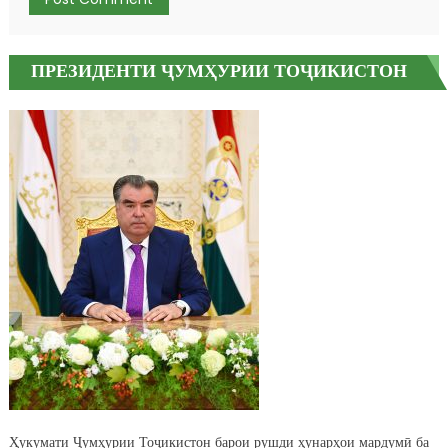
ПРЕЗИДЕНТИ ҶУМҲУРИИ ТОҶИКИСТОН
Ҳукумати Ҷумҳурии Тоҷикистон барои рушди ҳунарҳои мардумӣ ба