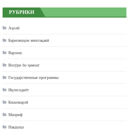
РУБРИКИ
Аҳолӣ
Барномаҳои минтақавӣ
Варзиш
Вохӯри бо ҷамоат
Государственные программы
Иқтисодиёт
Кишоварзӣ
Маориф
Нақшаҳо