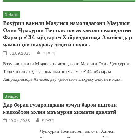
Хабарҳо
Вохӯрии вакили Маҷлиси намояндагони Маҷлиси
Олии Ҷумҳурии Тоҷикистон аз ҳавзаи якмандатии
Фархор ✓34 мӯҳтарам Хайриддинзода Азизбек дар
ҷамоатҳои шаҳраку деҳоти ноҳия .
Author
Posted on
n.panj
02.09.2025
Вохӯрии вакили Маҷлиси намояндагони Маҷлиси Олии Ҷумҳурии
Тоҷикистон аз ҳавзаи якмандатии Фархор ✓34 мӯҳтарам
Хайриддинзода Азизбек дар ҷамоатҳои шаҳраку деҳоти ноҳия .
Хабарҳо
Дар бораи гузаронидани озмун барои ишғоли
мансабҳои холии маъмурии хизмати давлатӣ
Author
Posted on
n.panj
19.04.2023
Ҷумҳурии Тоҷикистон, вилояти Хатлон