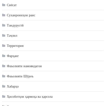
Сиёсат
Суханрониҳои раис
Тандурустӣ
Таҷлил
Территория
Фарҳанг
Фаъолияти намояндагон
Фаъолияти Шӯроъ
Хабарҳо
Ҳисоботҳои ҳармоҳа ва ҳарсола