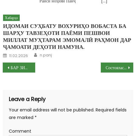
Раиси ноҳияи Панҷ […]
Хабарҳо
ИДОМАИ СУҲБАТУ ВОХУРИҲО ВОБАСТА БА
ШАРҲУ ТАВЗЕҲОТИ ПАЁМИ ПЕШВОИ
МИЛЛАТ МУҲТАРАМ ЭМОМАЛӢ РАҲМОН ДАР
ҶАМОАТИ ДЕҲОТИ НАМУНА.
Author
Posted on
n.panj
11.02.2026
Post navigation
БАР ЗИДДИ ТЕРРОРИЗМ ВА ЭКСТРЕМИЗМ ДАСТАҶАМЪОНА МУБОРИЗА БАРЕМ!
Состоялась встреча рабочих групп правительственных делегаций Республики Таджикистан и Кыргызской Республики
Leave a Reply
Your email address will not be published.
Required fields
are marked
*
Comment