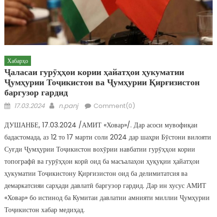
Хабарҳо
Ҷаласаи гурӯҳҳои кории ҳайатҳои ҳукуматии
Ҷумҳурии Тоҷикистон ва Ҷумҳурии Қирғизистон
баргузор гардид
Posted on
Author
17.03.2024
n.panj
Comment(0)
ДУШАНБЕ, 17.03.2024 /АМИТ «Ховар»/. Дар асоси мувофиқаи
бадастомада, аз 12 то 17 марти соли 2024 дар шаҳри Бӯстони вилояти
Суғди Ҷумҳурии Тоҷикистон вохӯрии навбатии гурӯҳҳои кории
топографӣ ва гурӯҳҳои корӣ оид ба масъалаҳои ҳуқуқии ҳайатҳои
ҳукуматии Тоҷикистону Қирғизистон оид ба делимитатсия ва
демаркатсияи сарҳади давлатӣ баргузор гардид. Дар ин хусус АМИТ
«Ховар» бо истинод ба Кумитаи давлатии амнияти миллии Ҷумҳурии
Тоҷикистон хабар медиҳад.