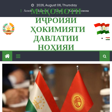
Skip to content
2026, August 06, Thursday
МАҚОМОТИ
Асосӣ
Бойгонӣ
Тамос
Харитаи сомона
ИҶРОИЯИ
ҲОКИМИЯТИ
ДАВЛАТИИ
НОҲИЯИ
ПАНҶ