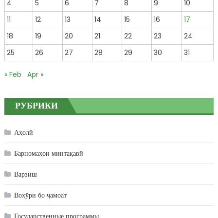
4
5
6
7
8
9
10
11
12
13
14
15
16
17
18
19
20
21
22
23
24
25
26
27
28
29
30
31
« Feb
Apr »
РУБРИКИ
Аҳолӣ
Барномаҳои минтақавӣ
Варзиш
Вохӯри бо ҷамоат
Государственные программы