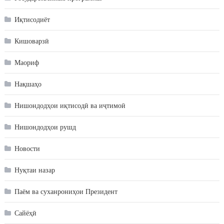
Иқтисодиёт
Кишоварзӣ
Маориф
Нақшаҳо
Нишондодҳои иқтисодӣ ва иҷтимоӣ
Нишондодҳои рушд
Новости
Нуқтаи назар
Паём ва суханрониҳои Президент
Сайёҳӣ