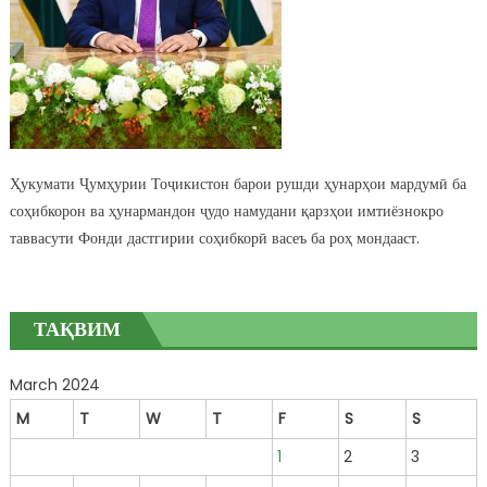
Ҳукумати Ҷумҳурии Тоҷикистон барои рушди ҳунарҳои мардумӣ ба
соҳибкорон ва ҳунармандон ҷудо намудани қарзҳои имтиёзнокро
таввасути Фонди дастгирии соҳибкорӣ васеъ ба роҳ мондааст.
ТАҚВИМ
March 2024
M
T
W
T
F
S
S
1
2
3