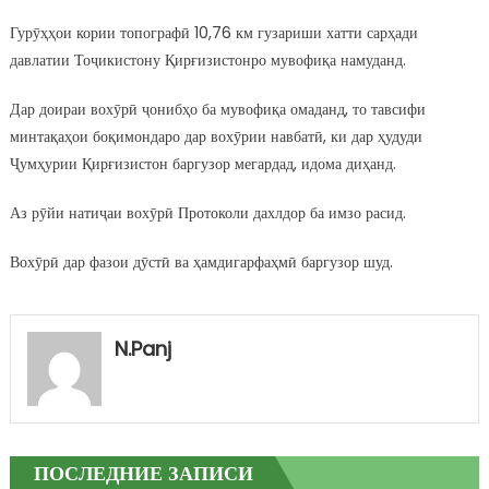
Гурӯҳҳои кории топографӣ 10,76 км гузариши хатти сарҳади
давлатии Тоҷикистону Қирғизистонро мувофиқа намуданд.
Дар доираи вохӯрӣ ҷонибҳо ба мувофиқа омаданд, то тавсифи
минтақаҳои боқимондаро дар вохӯрии навбатӣ, ки дар ҳудуди
Ҷумҳурии Қирғизистон баргузор мегардад, идома диҳанд.
Аз рӯйи натиҷаи вохӯрӣ Протоколи дахлдор ба имзо расид.
Вохӯрӣ дар фазои дӯстӣ ва ҳамдигарфаҳмӣ баргузор шуд.
N.panj
ПОСЛЕДНИЕ ЗАПИСИ