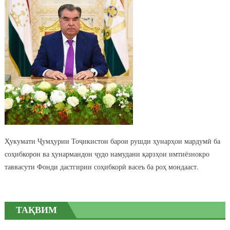
Ҳукумати Ҷумҳурии Тоҷикистон барои рушди ҳунарҳои мардумӣ ба
соҳибкорон ва ҳунармандон ҷудо намудани қарзҳои имтиёзнокро
таввасути Фонди дастгирии соҳибкорӣ васеъ ба роҳ мондааст.
ТАҚВИМ