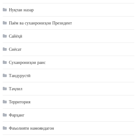
Нуқтаи назар
Паём ва суханрониҳои Президент
Сайёҳӣ
Сиёсат
Суханрониҳои раис
Тандурустӣ
Таҷлил
Территория
Фарҳанг
Фаъолияти намояндагон