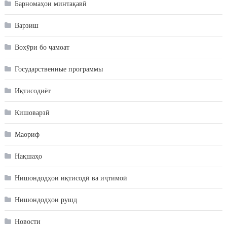
Барномаҳои минтақавӣ
Варзиш
Вохӯри бо ҷамоат
Государственные программы
Иқтисодиёт
Кишоварзӣ
Маориф
Нақшаҳо
Нишондодҳои иқтисодӣ ва иҷтимоӣ
Нишондодҳои рушд
Новости