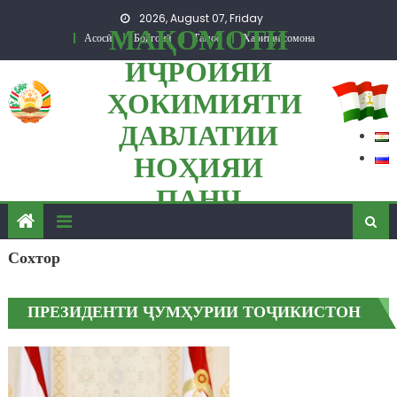
Skip to content
2026, August 07, Friday
МАҚОМОТИ
Асосӣ
Бойгонӣ
Тамос
Харитаи сомона
ИҶРОИЯИ
ҲОКИМИЯТИ
ДАВЛАТИИ
НОҲИЯИ
ПАНҶ
Сохтор
ПРЕЗИДЕНТИ ҶУМҲУРИИ ТОҶИКИСТОН